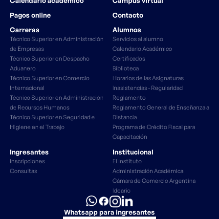
Calendario académico
Campus virtual
Pagos online
Contacto
Carreras
Alumnos
Técnico Superior en Administración
Servicios al alumno
de Empresas
Calendario Académico
Técnico Superior en Despacho
Certificados
Aduanero
Biblioteca
Técnico Superior en Comercio
Horarios de las Asignaturas
Internacional
Inasistencias - Regularidad
Técnico Superior en Administración
Reglamento
de Recursos Humanos
Reglamento General de Enseñanza a
Técnico Superior en Seguridad e
Distancia
Higiene en el Trabajo
Programa de Crédito Fiscal para
Capacitación
Ingresantes
Institucional
Inscripciones
El Instituto
Consultas
Administración Académica
Cámara de Comercio Argentina
Ideario
Whatsapp para ingresantes