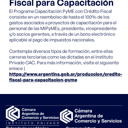
Fiscal para Capacitación
de Enseñanza a
para Capacitación
Averiguá
Administración
para
Superior en
en el Trabajo
Distancia
por tu
de Recursos
Capacitación
Administración
El Programa Capacitación PyME con Crédito Fiscal
Programa de Cr
Humanos
de Recursos
carrera
Fiscal para
consiste en un reembolso de hasta el 100% de los
Técnico
Humanos
Capacitación
gastos asociados a proyectos de capacitación para el
Superior en
Técnico
personal de las MiPyMEs, presidente, vicepresidente
Seguridad e
Superior en
Higiene en el
y/o socios gerentes, a través de un bono electrónico
Seguridad e
Trabajo
Higiene en el
aplicable al pago de impuestos nacionales.
Trabajo
Contempla diversos tipos de formación, entre ellas
carreras terciarias como las dictadas en el Instituto
Privado CAC. Para más información, visite el siguiente
enlace (
https://www.argentina.gob.ar/produccion/credito-
fiscal-para-capacitacion-pyme