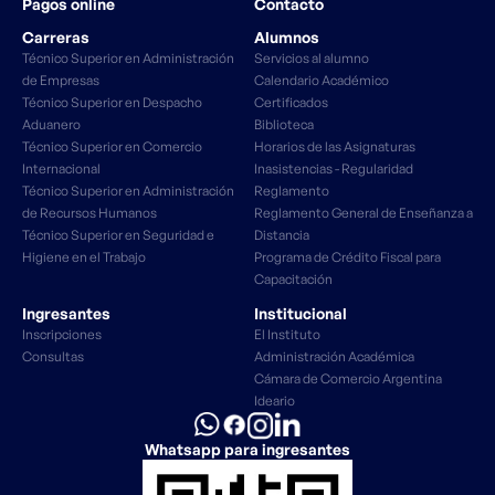
Pagos online
Contacto
Carreras
Alumnos
Técnico Superior en Administración
Servicios al alumno
de Empresas
Calendario Académico
Técnico Superior en Despacho
Certificados
Aduanero
Biblioteca
Técnico Superior en Comercio
Horarios de las Asignaturas
Internacional
Inasistencias - Regularidad
Técnico Superior en Administración
Reglamento
de Recursos Humanos
Reglamento General de Enseñanza a
Técnico Superior en Seguridad e
Distancia
Higiene en el Trabajo
Programa de Crédito Fiscal para
Capacitación
Ingresantes
Institucional
Inscripciones
El Instituto
Consultas
Administración Académica
Cámara de Comercio Argentina
Ideario
Whatsapp para ingresantes