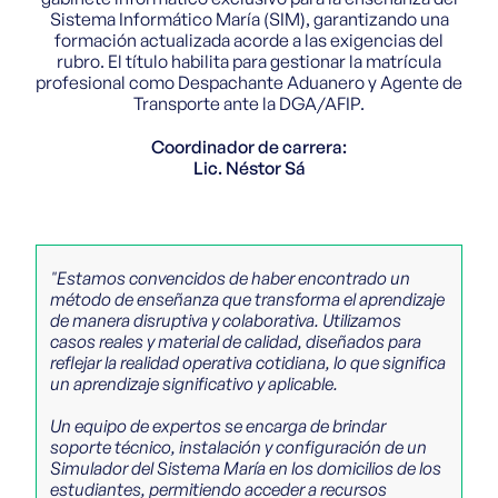
de Enseñanza a
para Capacitación
Averiguá
Administración
para
Sistema Informático María (SIM), garantizando una
Superior en
en el Trabajo
Distancia
por tu
de Recursos
Capacitación
formación actualizada acorde a las exigencias del
Administración
Programa de Cr
Humanos
de Recursos
rubro. El título habilita para gestionar la matrícula
carrera
Fiscal para
Técnico
Humanos
profesional como Despachante Aduanero y Agente de
Capacitación
Superior en
Técnico
Transporte ante la DGA/AFIP.
Seguridad e
Superior en
Higiene en el
Seguridad e
Coordinador de carrera:
Trabajo
Higiene en el
Lic. Néstor Sá
Trabajo
"Estamos convencidos de haber encontrado un
método de enseñanza que transforma el aprendizaje
de manera disruptiva y colaborativa. Utilizamos
casos reales y material de calidad, diseñados para
reflejar la realidad operativa cotidiana, lo que significa
un aprendizaje significativo y aplicable.
Un equipo de expertos se encarga de brindar
soporte técnico, instalación y configuración de un
Simulador del Sistema María en los domicilios de los
estudiantes, permitiendo acceder a recursos