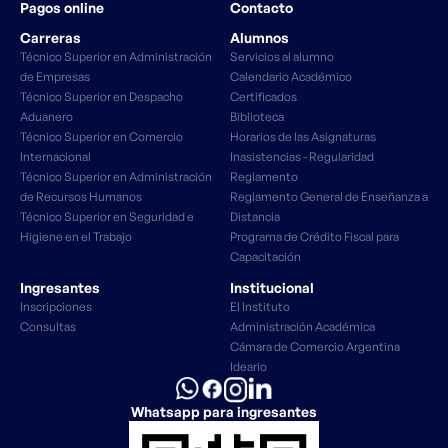
Pagos online
Contacto
Carreras
Alumnos
Técnico Superior en Administración
Servicios al alumno
de Empresas
Calendario Académico
Técnico Superior en Despacho
Certificados
Aduanero
Biblioteca
Técnico Superior en Comercio
Horarios de las Asignaturas
Internacional
Inasistencias - Regularidad
Técnico Superior en Administración
Reglamento
de Recursos Humanos
Reglamento General de Enseñanza a
Técnico Superior en Seguridad e
Distancia
Higiene en el Trabajo
Programa de Crédito Fiscal para
Capacitación
Ingresantes
Institucional
Inscripciones
El Instituto
Consultas
Administración Académica
Cámara de Comercio Argentina
Ideario
Whatsapp para ingresantes