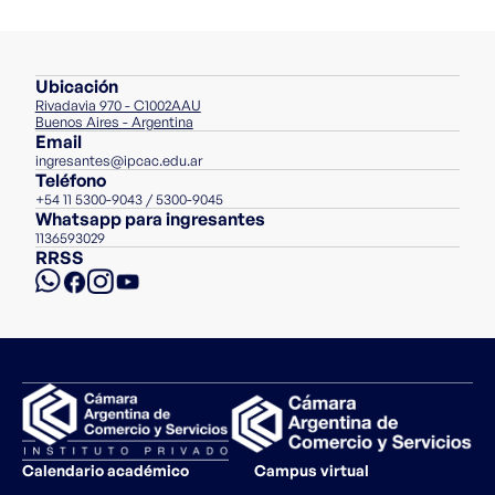
de Enseñanza a
para Capacitación
Averiguá
Administración
para
Superior en
en el Trabajo
Distancia
por tu
de Recursos
Capacitación
Administración
Programa de Cr
Humanos
de Recursos
carrera
Fiscal para
Técnico
Humanos
Capacitación
Ubicación
Superior en
Técnico
Rivadavia 970 - C1002AAU
Seguridad e
Superior en
Buenos Aires - Argentina
Higiene en el
Seguridad e
Email
Trabajo
Higiene en el
ingresantes@ipcac.edu.ar
Trabajo
Teléfono
+54 11 5300-9043 / 5300-9045
Whatsapp para ingresantes
1136593029
RRSS
Calendario académico
Campus virtual